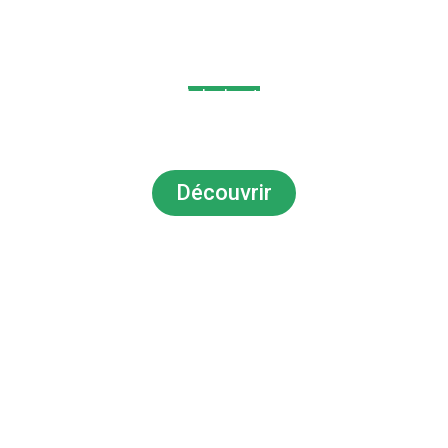
BERG LIFE SCIENCES
Leader dans la fabrication des aérosols
en Tunisie depuis plus de 20 ans
Découvrir